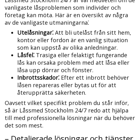
Låssmed Stockholm 24/7 är väl medveten om de
vanligaste låsproblemen som individer och
företag kan möta.​ Här är en översikt av några
av de vanligaste utmaningarna⁚
Utelåsningar⁚
Att bli utelåst från sitt hem,
kontor eller fordon är en vanlig situation
som kan uppstå av olika anledningar.​
Låsfel⁚
Trasiga eller felaktigt fungerande
lås kan orsaka problem med att låsa eller
låsa upp dörrar och fönster.
Inbrottsskador⁚
Efter ett inbrott behöver
låsen repareras eller bytas ut för att
återupprätta säkerheten.​
Oavsett vilket specifikt problem du står inför,
så är Låssmed Stockholm 24/7 redo att hjälpa
till med professionella lösningar när du behöver
det som mest.​
– Detaljerade lösningar och tjänster