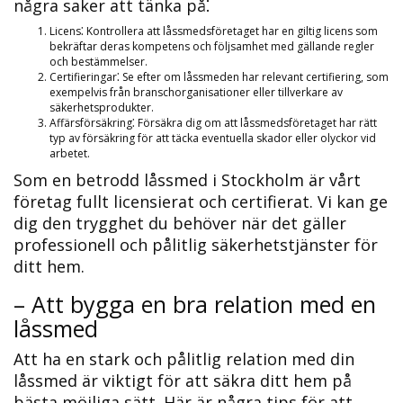
några saker att tänka på⁚
Licens⁚ Kontrollera att låssmedsföretaget har en giltig licens som
bekräftar deras kompetens och följsamhet med gällande regler
och bestämmelser.​
Certifieringar⁚ Se efter om låssmeden har relevant certifiering, som
exempelvis från branschorganisationer eller tillverkare av
säkerhetsprodukter.​
Affärsförsäkring⁚ Försäkra dig om att låssmedsföretaget har rätt
typ av försäkring för att täcka eventuella skador eller olyckor vid
arbetet.
Som en betrodd låssmed i Stockholm är vårt
företag fullt licensierat och certifierat.​ Vi kan ge
dig den trygghet du behöver när det gäller
professionell och pålitlig säkerhetstjänster för
ditt hem.​
– Att bygga en bra relation med en
låssmed
Att ha en stark och pålitlig relation med din
låssmed är viktigt för att säkra ditt hem på
bästa möjliga sätt.​ Här är några tips för att