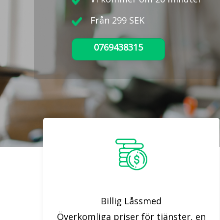
Från 299 SEK
0769438315
Billig Låssmed
Överkomliga priser för tjänster, en