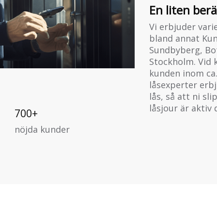
En liten ber
Vi erbjuder vari
bland annat Ku
Sundbyberg, Bot
Stockholm. Vid 
kunden inom ca.
låsexperter erbj
lås, så att ni s
låsjour är aktiv
700+
nöjda kunder