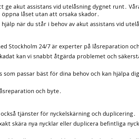
tt ge akut assistans vid utelåsning dygnet runt․ Vå
t öppna låset utan att orsaka skador․
 hjälp när du står i behov av akut assistans vid utel
ed Stockholm 24/7 är experter på låsreparation oc
 skadat kan vi snabbt åtgärda problemet och säkerstä
ås som passar bäst för dina behov och kan hjälpa dig
 låsreparation och byte․
också tjänster för nyckelskärning och duplicering․
kt skära nya nycklar eller duplicera befintliga nycklar