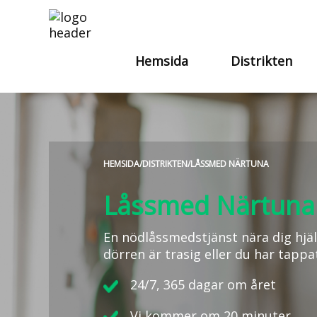
Hemsida
Distrikten
HEMSIDA
/
DISTRIKTEN
/
LÅSSMED NÄRTUNA
Låssmed Närtuna
En nödlåssmedstjänst nära dig hjäl
dörren är trasig eller du har tappa
24/7, 365 dagar om året
Vi kommer om 20 minuter