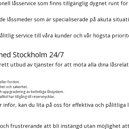
ll låsservice som finns tillgänglig dygnet runt för a
ade låssmeder som är specialiserade på akuta situat
litlig service till våra kunder och vår högsta priori
med Stockholm 24/7
tt utbud av tjänster för att möta alla dina låsrela
 eller fordon․
ghet och säkerhet․
och uppgradering av befintliga låssystem․
ltid har tillgång till reservnycklar․
inför, kan du lita på oss för effektiva och pålitliga
 och frustrerande att bli instängd utan möjlighet a