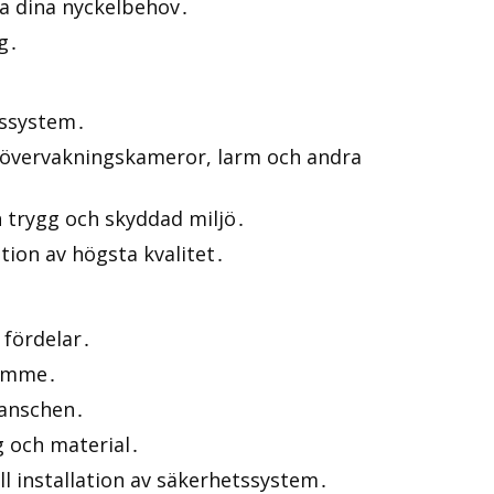
lla dina nyckelbehov․
g․
tssystem․
s, övervakningskameror, larm och andra
en trygg och skyddad miljö․
tion av högsta kvalitet․
 fördelar․
ramme․
ranschen․
yg och material․
ll installation av säkerhetssystem․