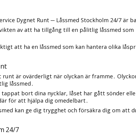
service Dygnet Runt ─ Låssmed Stockholm 24/7 är ba
ikten av att ha tillgång till en pålitlig låssmed som
viktigt att ha en låssmed som kan hantera olika lå
unt
et runt är ovärderligt när olyckan är framme․ Olyckor
tlig låssmed․
 tappat bort dina nycklar, låset har gått sönder eller
r för att hjälpa dig omedelbart․
ssmed kan ge dig trygghet och försäkra dig om att d
lm 24/7