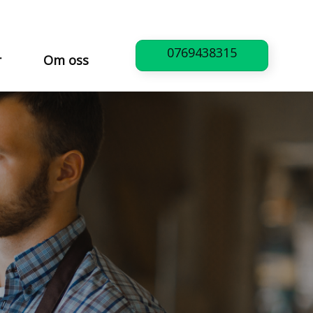
0769438315
r
Om oss