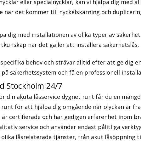
ycklar eller specialnycklar, kan vi hjälpa dig med a
ice när det kommer till nyckelskärning och duplicerin
pa dig med installationen av olika typer av säkerhe
tkunskap när det gäller att installera säkerhetslå
 specifika behov och strävar alltid efter att ge dig 
 på säkerhetssystem och få en professionell installa
ed Stockholm 24/7
r din akuta låsservice dygnet runt får du en mängd
t runt för att hjälpa dig omgående när olyckan är f
r är certifierade och har gedigen erfarenhet inom b
valitativ service och använder endast pålitliga verkt
olika låsrelaterade tjänster, från akut låsöppning ti