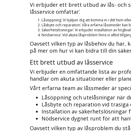
Vi erbjuder ett brett utbud av lås- och
låsservice omfattar⁚
Låsöppning⁚ Vi hjälper dig att komma in i ditt hem eller 
Låsbyte och reparation⁚ Våra erfarna låssmeder kan byt
Säkerhetslösningar⁚ Vi erbjuder installation av högkva
Nödservice⁚ Vid akuta låsproblem finns vi alltid tillgän
Oavsett vilken typ av låsbehov du har, ka
på mer om hur vi kan bidra till din säke
Ett brett utbud av låsservice
Vi erbjuder en omfattande lista av profe
handlar om akuta situationer eller planer
Vårt erfarna team av låssmeder är speci
Låsöppning och utelåsningar när du 
Låsbyte och reparation vid trasiga el
Installation av säkerhetslösningar f
Nödservice dygnet runt för att han
Oavsett vilken typ av låsproblem du står 