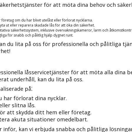
 säkerhetstjänster för att möta dina behov och säker
företag om du har blivit utelåst eller förlorat nycklarna.​
a ut eller reparera skadade lås för att öka din säkerhet.​
litativa säkerhetssystem, inklusive övervakningskameror, larm och åtkomstkontro
gliga för snabb och pålitlig hjälp dygnet runt.
n du lita på oss för professionella och pålitliga tjä
rhet!
ssionella låsservicetjänster för att möta alla dina 
at underhåll, kan du lita på oss.​
aliserade på⁚
har förlorat dina nycklar.​
ler slitna lås.
ör att skydda ditt hem eller företag.
tera akuta situationer omedelbart.
inför, kan vi erbjuda snabba och pålitliga lösningar 