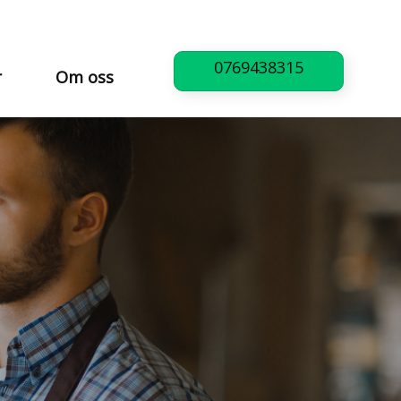
0769438315
r
Om oss