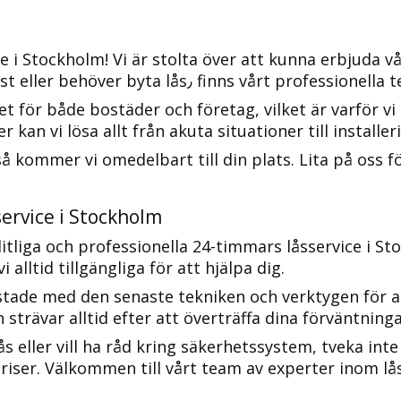
 i Stockholm!​ Vi är stolta över att kunna erbjuda vå
låsbehov.​ Oavsett om du har blivit utelåst eller behöve
et för både bostäder och företag, vilket är varför vi
 kan vi lösa allt från akuta situationer till install
 kommer vi omedelbart till din plats. Lita på oss f
ervice i Stockholm
litliga och professionella 24-timmars låsservice i S
 alltid tillgängliga för att hjälpa dig.​
tade med den senaste tekniken och verktygen för att
trävar alltid efter att överträffa dina förväntninga
s eller vill ha råd kring säkerhetssystem, tveka inte
priser.​ Välkommen till vårt team av experter inom lå