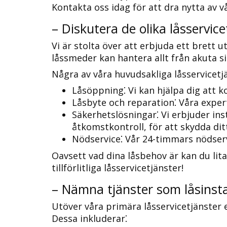
Kontakta oss idag för att dra nytta av vå
– Diskutera de olika låsservice
Vi är stolta över att erbjuda ett brett u
låssmeder kan hantera allt från akuta sit
Några av våra huvudsakliga låsservicetjä
Låsöppning⁚ Vi kan hjälpa dig att ko
Låsbyte och reparation⁚ Våra experte
Säkerhetslösningar⁚ Vi erbjuder in
åtkomstkontroll, för att skydda ditt
Nödservice⁚ Vår 24-timmars nödservi
Oavsett vad dina låsbehov är kan du lita
tillförlitliga låsservicetjänster!
– Nämna tjänster som låsinstal
Utöver våra primära låsservicetjänster e
Dessa inkluderar⁚