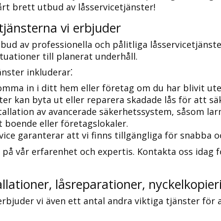
rt brett utbud av låsservicetjänster!​
tjänsterna vi erbjuder
tbud av professionella och pålitliga låsservicetjänst
uationer till planerat underhåll.​
nster inkluderar⁚
mma in i ditt hem eller företag om du har blivit utelå
r kan byta ut eller reparera skadade lås för att säk
stallation av avancerade säkerhetssystem, såsom l
 boende eller företagslokaler.​
ce garanterar att vi finns tillgängliga för snabba oc
 på vår erfarenhet och expertis.​ Kontakta oss idag 
lationer, låsreparationer, nyckelkopieri
rbjuder vi även ett antal andra viktiga tjänster för