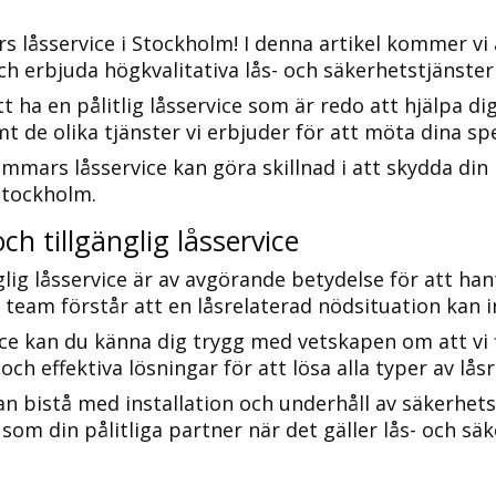
s låsservice i Stockholm!​ I denna artikel kommer vi
och erbjuda högkvalitativa lås- och säkerhetstjänster
ha en pålitlig låsservice som är redo att hjälpa dig
t de olika tjänster vi erbjuder för att möta dina sp
immars låsservice kan göra skillnad i att skydda din 
Stockholm.​
ch tillgänglig låsservice
gänglig låsservice är av avgörande betydelse för att 
t team förstår att en låsrelaterad nödsituation kan i
ce kan du känna dig trygg med vetskapen om att vi fi
och effektiva lösningar för att lösa alla typer av lås
 kan bistå med installation och underhåll av säkerh
som din pålitliga partner när det gäller lås- och säk