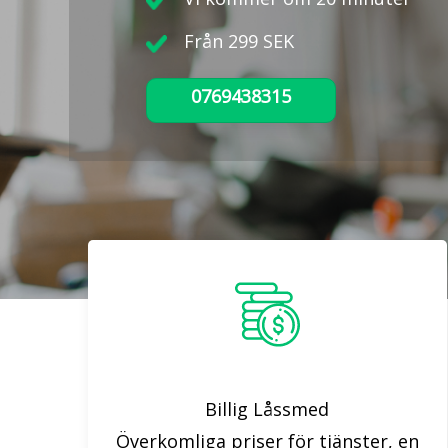
Från 299 SEK
0769438315
Billig Låssmed
Överkomliga priser för tjänster, en