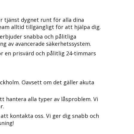
r tjänst dygnet runt för alla dina
r byta lås٫ finns vårt professionella team alltid tillgängligt för att hjälpa dig.
 erbjuder snabba och pålitliga
ering av avancerade säkerhetssystem.​
ör en prisvärd och pålitlig 24-timmars
tockholm. Oavsett om det gäller akuta
 hantera alla typer av låsproblem.​ Vi
r.
 att kontakta oss.​ Vi ger dig snabb och
sning!