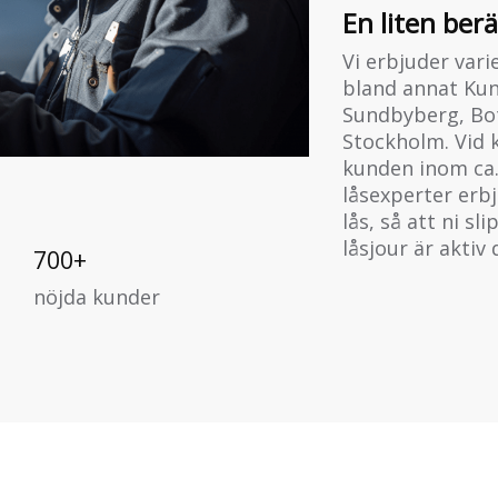
En liten ber
Vi erbjuder vari
bland annat Ku
Sundbyberg, Bot
Stockholm. Vid 
kunden inom ca.
låsexperter erbj
lås, så att ni s
låsjour är aktiv
700+
nöjda kunder