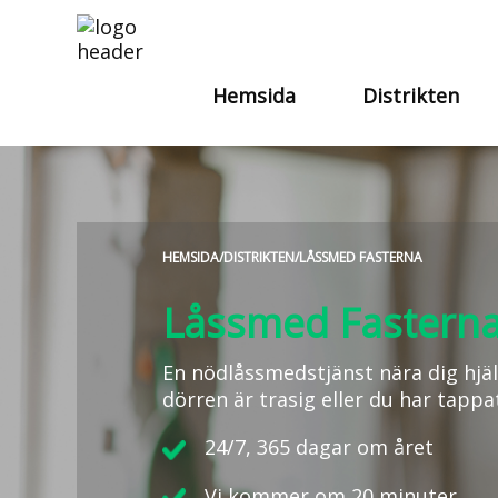
Hemsida
Distrikten
HEMSIDA
/
DISTRIKTEN
/
LÅSSMED FASTERNA
Låssmed Fastern
En nödlåssmedstjänst nära dig hjäl
dörren är trasig eller du har tappa
24/7, 365 dagar om året
Vi kommer om 20 minuter