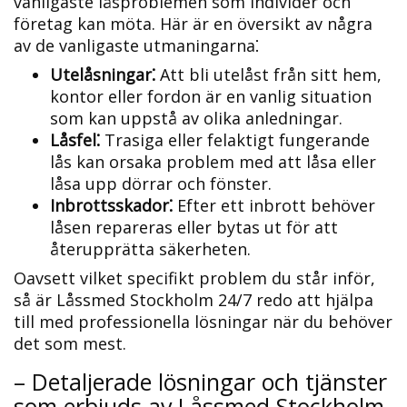
vanligaste låsproblemen som individer och
företag kan möta.​ Här är en översikt av några
av de vanligaste utmaningarna⁚
Utelåsningar⁚
Att bli utelåst från sitt hem,
kontor eller fordon är en vanlig situation
som kan uppstå av olika anledningar.​
Låsfel⁚
Trasiga eller felaktigt fungerande
lås kan orsaka problem med att låsa eller
låsa upp dörrar och fönster.
Inbrottsskador⁚
Efter ett inbrott behöver
låsen repareras eller bytas ut för att
återupprätta säkerheten.​
Oavsett vilket specifikt problem du står inför,
så är Låssmed Stockholm 24/7 redo att hjälpa
till med professionella lösningar när du behöver
det som mest.​
– Detaljerade lösningar och tjänster
som erbjuds av Låssmed Stockholm